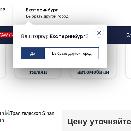
ЕР
Екатеринбург
амные тралы
Выбрать другой город
nan
FAW (NEW)
Контакты
Услуги
Бл
Ваш город:
Екатеринбург?
Да
Выбрать другой город
Седельные
Грузовые
тягачи
автомобили
Цену уточняйт