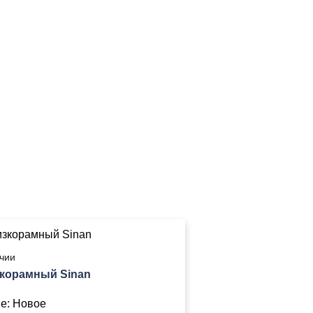
чии
зкорамный Sinan
е:
Новое