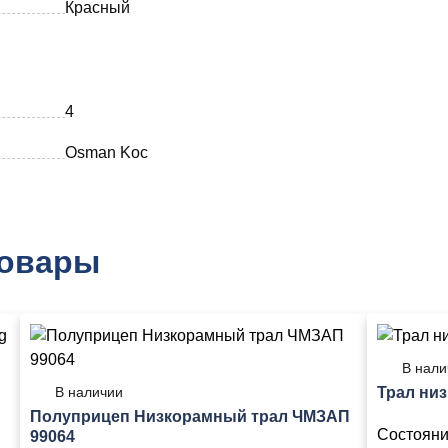
Красный
4
Osman Koc
товары
В нали
В наличии
Трал ни
Полуприцеп Низкорамный трал ЧМЗАП
Состояни
99064