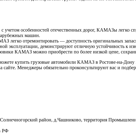
с учетом особенностей отечественных дорог, КАМАЗы легко сп
 зарубежных машин.
АЗ легко отремонтировать — доступность оригинальных запасн
ой эксплуатации, демонстрируют отличную устойчивость к изно
узовики КАМАЗ можно приобрести по более низкой цене, сохран
ожете купить грузовые автомобили КАМАЗ в Ростове-на-Дону п
 на сайте. Менеджеры обязательно проконсультируют вас и подбе
, Солнечногорский район, д.Чашниково, территория Промышленна
в РФ