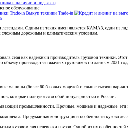
хника в наличии и под заказ
исное обслуживание
Выкуп техники Trade-in
зь
и легендами. Одним из таких имен является КАМАЗ, одни из лид
 к сложным дорожным и климатическим условиям.
вала себя как надежный производитель грузовой техники. Этот
по объему производства тяжелых грузовиков по данным 2021 год
овые машины (более 60 базовых моделей и свыше тысячи вариант
ов, которые пользуются особой популярностью в России:
обывающей промышленности. Прочные, мощные и надежные, эти 
омплекса. Продуманная конструкция и особенности кузова дела
ытым кузовом для перевозки грузов. Одной из их особенностей 