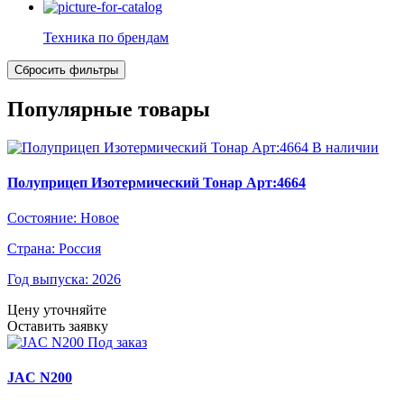
Техника по брендам
Популярные товары
В наличии
Полуприцеп Изотермический Тонар Арт:4664
Состояние:
Новое
Страна:
Россия
Год выпуска:
2026
Цену уточняйте
Оставить заявку
Под заказ
JAC N200