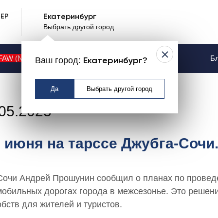
ЕР
Екатеринбург
Выбрать другой город
ссе Джубга-Сочи...
FAW (NEW)
Контакты
Услуги
Бл
Ваш город:
Екатеринбург?
Да
Выбрать другой город
05.2025
1 июня на тарссе Джубга-Сочи.
Сочи Андрей Прошунин сообщил о планах по провед
мобильных дорогах города в межсезонье. Это решен
бств для жителей и туристов.