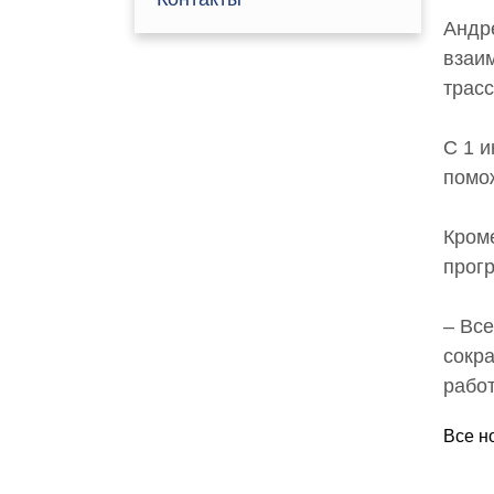
Андр
взаи
трасс
С 1 и
помож
Кроме
прог
– Все
сокр
рабо
Все н