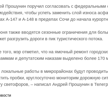
ей Прошунин поручил согласовать с федеральными с
модействия, чтобы успеть заменить слой износа асф
ах А-147 и А-148 в пределах Сочи до начала курортн
юня также вводятся сезонные ограничения для больш
ет разгрузить дороги в пик туристического потока.
 того, мэр отметил, что на ямочный ремонт городск
раммам и депутатским наказам выделено более 170 
 локальные работы в микрорайонах будут проводитьс
атить пробки, круглосуточно мониторим дорожную си
ту светофоров, – написал Андрей Прошунин в Телегр
овости